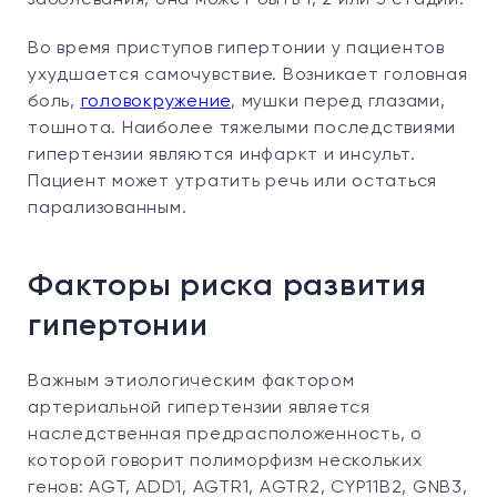
заболевания, она может быть 1, 2 или 3 стадии.
Во время приступов гипертонии у пациентов
ухудшается самочувствие. Возникает головная
боль,
головокружение
, мушки перед глазами,
тошнота. Наиболее тяжелыми последствиями
гипертензии являются инфаркт и инсульт.
Пациент может утратить речь или остаться
парализованным.
Факторы риска развития
гипертонии
Важным этиологическим фактором
артериальной гипертензии является
наследственная предрасположенность, о
которой говорит полиморфизм нескольких
генов: AGT, ADD1, AGTR1, AGTR2, CYP11B2, GNB3,