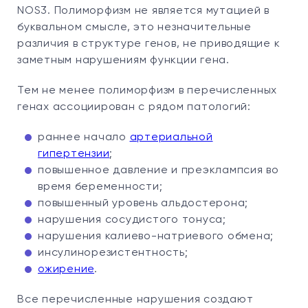
NOS3. Полиморфизм не является мутацией в
буквальном смысле, это незначительные
различия в структуре генов, не приводящие к
заметным нарушениям функции гена.
Тем не менее полиморфизм в перечисленных
генах ассоциирован с рядом патологий:
раннее начало
артериальной
гипертензии
;
повышенное давление и преэклампсия во
время беременности;
повышенный уровень альдостерона;
нарушения сосудистого тонуса;
нарушения калиево-натриевого обмена;
инсулинорезистентность;
ожирение
.
Все перечисленные нарушения создают