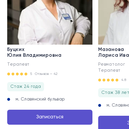
Буцких
Мазанова
Юлия Владимировна
Лариса Ив
Терапевт
Ревматолог
Терапевт
5
Отзывов — 42
4.8
Стаж 24 года
Стаж 38 ле
м. Славянский бульвар
м. Славян
Записаться