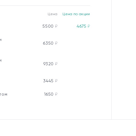
Цена
Цена по акции
5500
₽
4675
₽
и
6350
₽
и
9320
₽
3445
₽
стом
1650
₽