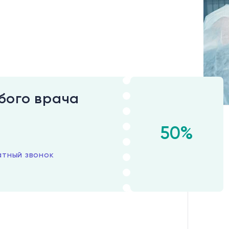
бого врача
50%
атный звонок