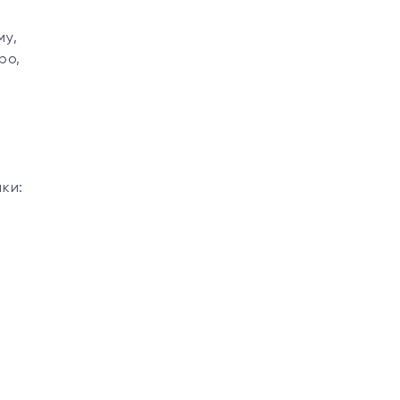
му,
ро,
ки: