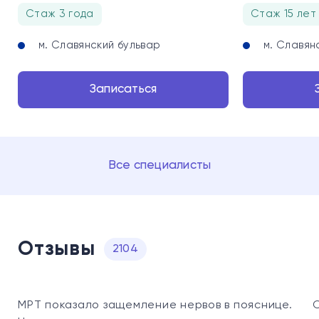
Стаж 3 года
Стаж 15 лет
м. Славянский бульвар
м. Славян
Записаться
Все специалисты
Отзывы
2104
МРТ показало защемление нервов в пояснице.