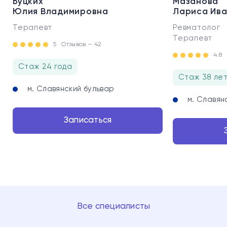
Буцких
Мазанова
Юлия Владимировна
Лариса Ив
Терапевт
Ревматолог
Терапевт
5
Отзывов — 42
4.8
Стаж 24 года
Стаж 38 ле
м. Славянский бульвар
м. Славян
Записаться
Все специалисты