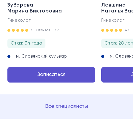
Зубарева
Левшина
Марина Викторовна
Наталья Ва
Гинеколог
Гинеколог
5
Отзывов — 59
4.5
Стаж 34 года
Стаж 28 ле
м. Славянский бульвар
м. Славян
Записаться
Все специалисты