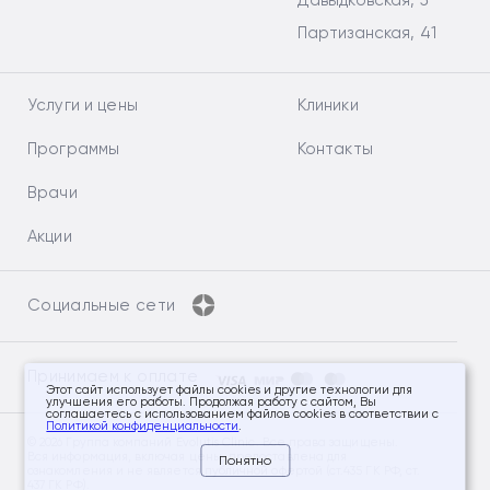
Давыдковская, 5
Партизанская, 41
Услуги и цены
Клиники
Программы
Контакты
Врачи
Акции
Социальные сети
Принимаем к оплате
Этот сайт использует файлы cookies и другие технологии для
улучшения его работы. Продолжая работу с сайтом, Вы
соглашаетесь с использованием файлов cookies в соответствии с
Политикой конфиденциальности
.
© 2026 Группа компаний Evolutis Clinic. Все права защищены.
Вся информация, включая цены, предоставлена для
Понятно
ознакомления и не является публичной офертой (ст.435 ГК РФ, ст.
437 ГК РФ).