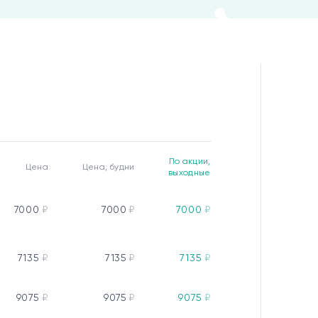
По акции,
Цена
Цена, будни
выходные
7000
₽
7000
₽
7000
₽
7135
₽
7135
₽
7135
₽
9075
₽
9075
₽
9075
₽