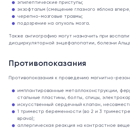
эпилептические приступы;
экзофтальм (смещение глазного яблока вперед
черепно-мозговые травмы;
подозрение на опухоль мозга.
Также ангиографию могут назначить при воспали
дисциркуляторной энцефалопатии, болезни Альц
Противопоказания
Противопоказания к проведению магнитно-резо
имплантированные металлоконструкции, фер
стальные пластины, болты, спицы, электрока
искусственный сердечный клапан, несовмест
1 триместр беременности (во 2 и 3 тримест
врача);
аллергическая реакция на контрастное веще