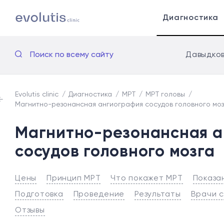
Диагностика
Поиск по всему сайту
Давыдков
Evolutis clinic
Диагностика
МРТ
МРТ головы
Магнитно-резонансная ангиография сосудов головного моз
Магнитно-резонансная а
сосудов головного мозга
Цены
Принцип МРТ
Что покажет МРТ
Показа
Подготовка
Проведение
Результаты
Врачи 
Отзывы