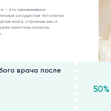
а — это неинвазивное
личные сосудистые патологии.
лов мозга, строении вен и
 себя симптомы опухоли,
.
бого врача после
50%