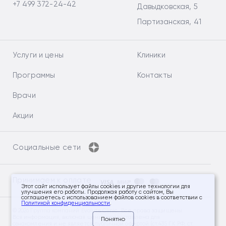
+7 499 372-24-42
Давыдковская, 5
Партизанская, 41
Услуги и цены
Клиники
Программы
Контакты
Врачи
Акции
Социальные сети
Принимаем к оплате
Этот сайт использует файлы cookies и другие технологии для
улучшения его работы. Продолжая работу с сайтом, Вы
соглашаетесь с использованием файлов cookies в соответствии с
Политикой конфиденциальности
.
© 2026 Группа компаний Evolutis Clinic. Все права защищены.
Вся информация, включая цены, предоставлена для
Понятно
ознакомления и не является публичной офертой (ст.435 ГК РФ, ст.