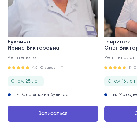
Букрина
Гаврилюк
Ирина Викторовна
Олег Викто
Рентгенолог
Рентгенолог
4.6
Отзывов — 41
5
О
Стаж 25 лет
Стаж 16 лет
м. Славянский бульвар
м. Молод
Записаться