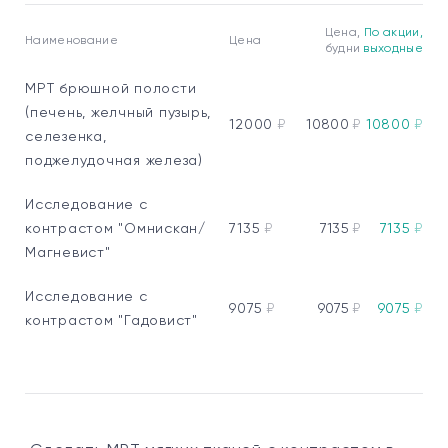
Цена,
По акции,
Наименование
Цена
будни
выходные
МРТ брюшной полости
(печень, желчный пузырь,
12000
₽
10800
₽
10800
₽
селезенка,
поджелудочная железа)
Исследование с
контрастом "Омнискан/
7135
₽
7135
₽
7135
₽
Магневист"
Исследование с
9075
₽
9075
₽
9075
₽
контрастом "Гадовист"