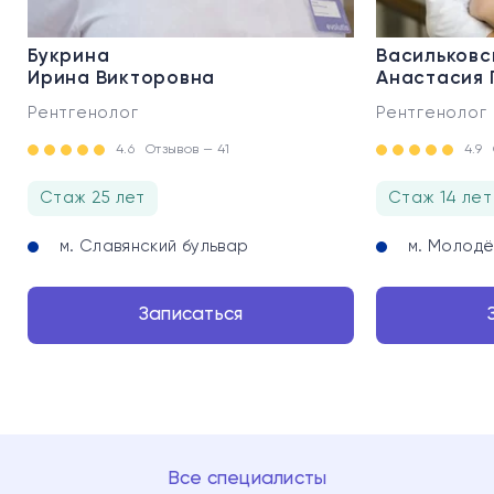
Букрина
Васильковс
Ирина Викторовна
Анастасия 
Рентгенолог
Рентгенолог
4.6
Отзывов — 41
4.9
Стаж 25 лет
Стаж 14 лет
м. Славянский бульвар
м. Молод
Записаться
Все специалисты