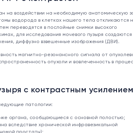
н на воздействии на необходимую анатомическую з
томы водорода в клетках нашего тела откликаются 
атем переводятся в послойные снимки высокого
жимах, для исследования мочевого пузыря создаются 
ения, диффузно взвешенные изображения (ДВИ).
вность магнитно-резонансного сигнала от опухолев
аспространенность опухоли и вовлеченность в проце
узыря с контрастным усиление
следующие патологии:
енке органа, сообщающиеся с основной полостью;
ана вследствие хронической инфравезикальной
номой простаты);