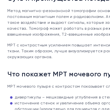
Метод магнитно-резонансной томографии основа
постоянным магнитным полем и радиоволнами. А
такое воздействие и выдают сигналы, которые з
качества. Томограф может работать в разных ре
взвешенные изображения, Т2-взвешенные изображ
МРТ с контрастным усилением повышает интенси
ткани. Таким образом, лучше визуализируется р
окружающих органов.
Что покажет МРТ мочевого п
МРТ мочевого пузыря с контрастом показывает 
дивертикулы – мешковидные углубления в ст
истончение стенок и увеличение объема орг
обструкции (характерно для пациентов с аде