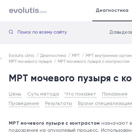
Диагностика
Поиск по всему сайту
Давыдков
Evolutis clinic
Диагностика
МРТ
МРТ внутренних орган
МРТ мочевого пузыря
МРТ мочевого пузыря с контрастом
МРТ мочевого пузыря с к
Цены
Суть метода
Что покажет
Показания
Проведение
Результаты
Врачи специализаци
МРТ мочевого пузыря с контрастом
назначают в 
подозрение на опухолевый процесс. Использова