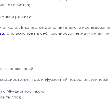
вмешательства;
омалии развития.
и онколог. В качестве дополнительного исследовани
за
. Оно включает в себя сканирование матки и яични
отивопоказаний:
кардиостимулятор, инфузионный насос, инсулиновая
й с МР-диагностикой;
биты глаз;