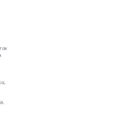
так
я
ка,
й.