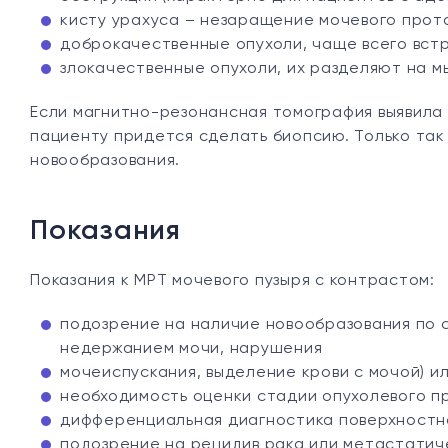
кисту урахуса – незаращение мочевого прот
доброкачественные опухоли, чаще всего вст
злокачественные опухоли, их разделяют на 
Если магнитно-резонансная томография выявила 
пациенту придется сделать биопсию. Только так
новообразования.
Показания
Показания к МРТ мочевого пузыря с контрастом:
подозрение на наличие новообразования по с
недержанием мочи, нарушения
мочеиспускания, выделение крови с мочой) и
необходимость оценки стадии опухолевого п
дифференциальная диагностика поверхностно
подозрение на рецидив рака или метастатич