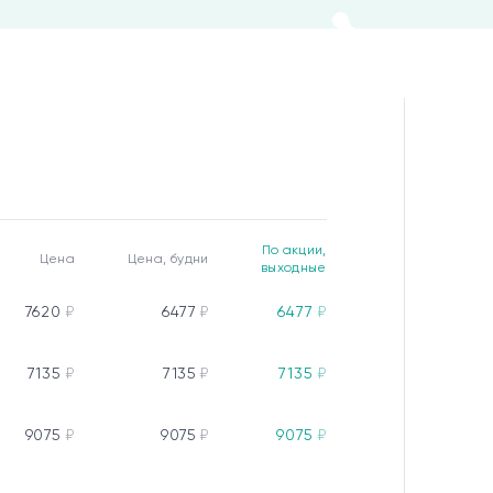
По акции,
Цена
Цена, будни
выходные
7620
₽
6477
₽
6477
₽
7135
₽
7135
₽
7135
₽
9075
₽
9075
₽
9075
₽