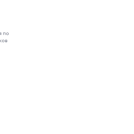
я по
ков