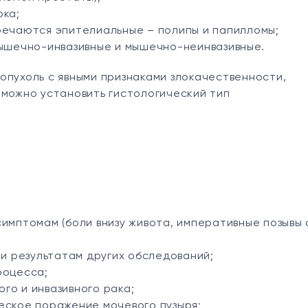
ока;
речаются эпителиальные – полипы и папилломы;
мышечно-инвазивные и мышечно-неинвазивные.
опухоль с явными признаками злокачественности,
 можно установить гистологический тип
имптомам (боли внизу живота, императивные позывы 
ли результатам других обследований;
роцесса;
го и инвазивного рака;
еское поражение мочевого пузыря;