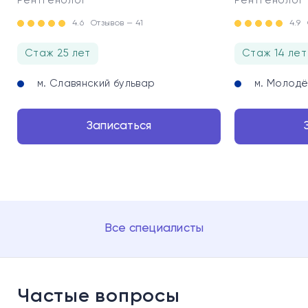
Рентгенолог
Рентгенолог
4.6
Отзывов — 41
4.9
Стаж 25 лет
Стаж 14 лет
м. Славянский бульвар
м. Молод
Записаться
Все специалисты
Частые вопросы