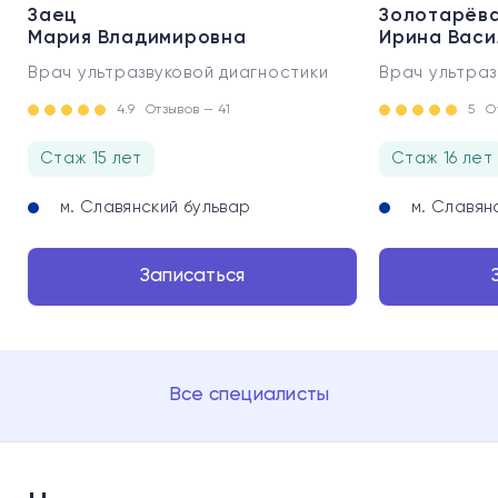
Заец
Золотарёв
Мария Владимировна
Ирина Васи
Врач ультразвуковой диагностики
Врач ультраз
4.9
Отзывов — 41
5
О
Стаж 15 лет
Стаж 16 лет
м. Славянский бульвар
м. Славян
Записаться
Все специалисты