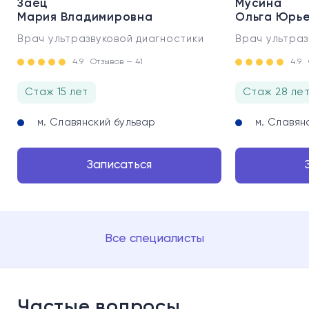
Заец
Мусина
Мария Владимировна
Ольга Юрь
Врач ультразвуковой диагностики
Врач ультраз
4.9
Отзывов — 41
4.9
Стаж 15 лет
Стаж 28 ле
м. Славянский бульвар
м. Славян
Записаться
Все специалисты
Частые вопросы