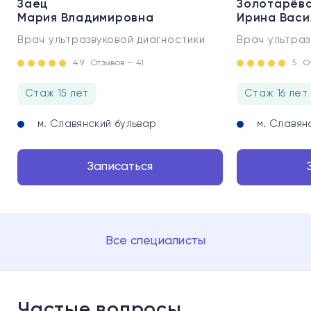
Заец
Золотарёв
Мария Владимировна
Ирина Васи
Врач ультразвуковой диагностики
Врач ультраз
4.9
Отзывов — 41
5
О
Стаж 15 лет
Стаж 16 лет
м. Славянский бульвар
м. Славян
Записаться
Все специалисты
Частые вопросы