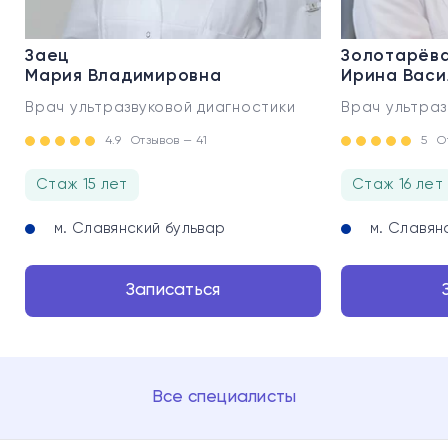
Заец
Золотарёв
Мария Владимировна
Ирина Васи
Врач ультразвуковой диагностики
Врач ультраз
4.9
Отзывов — 41
5
О
Стаж 15 лет
Стаж 16 лет
м. Славянский бульвар
м. Славян
Записаться
Все специалисты