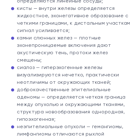
определяются линейные сосуды;
кисты — внутри железы определяется
жидкостное, эхонегативное образование с
четкими границами, к дистальным участкам
сигнал усиливается;
камни слюнных желез — плотные
эхонепроницаемые включения дают
акустическую тень, протоки желез
смещены;
сиалоз — гиперэхогенные железы
визуализируются нечетко, практически
неотличимы от окружающих тканей;
доброкачественные эпителиальные
аденомы — определяется четкая граница
между опухолью и окружающими тканями,
структура новообразования однородная,
гипоэхогенная;
неэпителиальные опухоли — гемангиомы,
лимфангиомы отличаются рыхлой