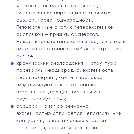
четкость контуров сохраняется,
гипоэхогенная паренхима становится
рыхлой, теряет однородность.
Гипоэхогенные очаги с гиперэхогенной
оболочкой — признак абсцессов.
Некротические изменения определяются в
виде гиперэхогенных, грубых по строению
очагов;
хронический сиалоаденит — структура
паренхимы неоднородна, эхогенность
неравномерная, камни в протоках
визуализируются как эхогенные
вкрапления, дающие дистальную
акустическую тень;
абсцесс — очаг со сниженной
эхогенностью отличается неправильными
контурами, некротические участки
анэхогенны, в структуре железы