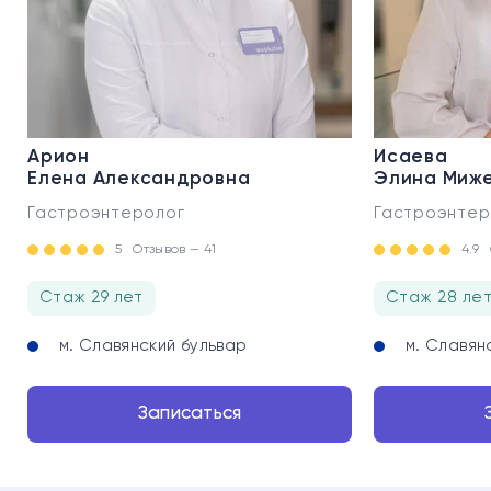
Арион
Исаева
Елена Александровна
Элина Миж
Гастроэнтеролог
Гастроэнтер
5
Отзывов — 41
4.9
Стаж 29 лет
Стаж 28 ле
м. Славянский бульвар
м. Славян
Записаться