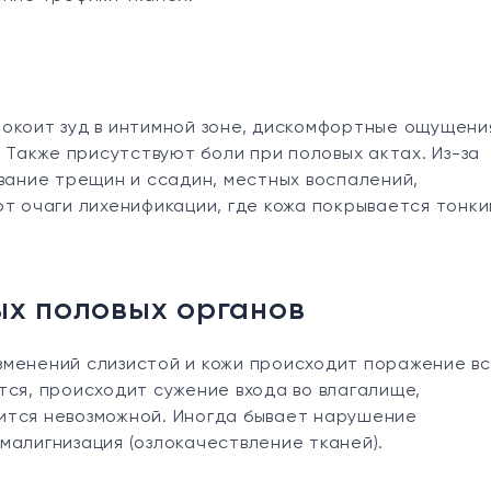
окоит зуд в интимной зоне, дискомфортные ощущени
Также присутствуют боли при половых актах. Из-за
ование трещин и ссадин, местных воспалений,
ют очаги лихенификации, где кожа покрывается тонк
ых половых органов
зменений слизистой и кожи происходит поражение в
тся, происходит сужение входа во влагалище,
ится невозможной. Иногда бывает нарушение
малигнизация (озлокачествление тканей).