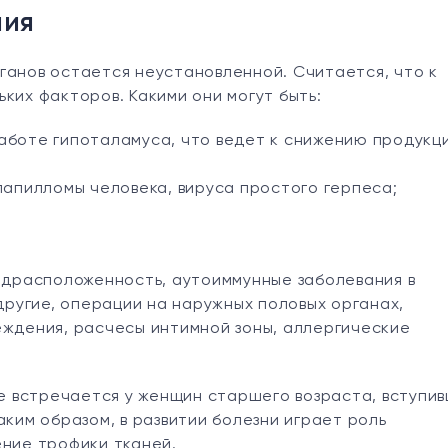
ния
ганов остается неустановленной. Считается, что к
ких факторов. Какими они могут быть:
аботе гипоталамуса, что ведет к снижению продукц
папилломы человека, вируса простого герпеса;
драсположенность, аутоиммунные заболевания в
 другие, операции на наружных половых органах,
еждения, расчесы интимной зоны, аллергические
 встречается у женщин старшего возраста, вступи
аким образом, в развитии болезни играет роль
ение трофики тканей.