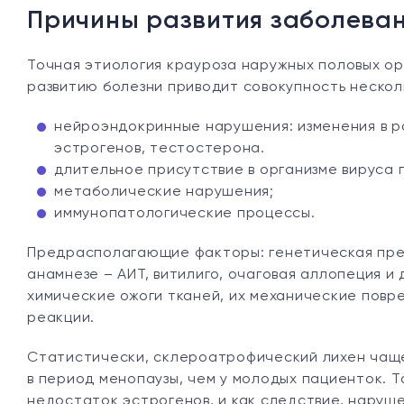
Причины развития заболева
Точная этиология крауроза наружных половых ор
развитию болезни приводит совокупность несколь
нейроэндокринные нарушения: изменения в р
эстрогенов, тестостерона.
длительное присутствие в организме вируса 
метаболические нарушения;
иммунопатологические процессы.
Предрасполагающие факторы: генетическая пре
анамнезе – АИТ, витилиго, очаговая аллопеция и
химические ожоги тканей, их механические повр
реакции.
Статистически, склероатрофический лихен чаще
в период менопаузы, чем у молодых пациенток. Т
недостаток эстрогенов, и как следствие, наруш