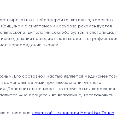
ренцировать от нейродермита, витилиго, красного
. Женщинам с симптомами крауроза рекомендуется
ольпоскопа, цитология соскоба вульвы и влагалища, 
ые исследования позволяют подтвердить атрофически
ное перерождение тканей.
сным. Его составной частью является медикаментоз
т гормональные мази противовоспалительного,
ия. Дополнительно может потребоваться коррекция
палительные процессы во влагалище, восстановить
роза с помощью
лазерной технологии MonaLisa Touch
.