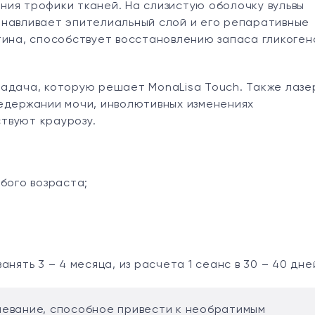
ия трофики тканей. На слизистую оболочку вульвы
анавливает эпителиальный слой и его репаративные
тина, способствует восстановлению запаса гликоген
адача, которую решает MonaLisa Touch. Также лазе
едержании мочи, инволютивных изменениях
твуют краурозу.
бого возраста;
нять 3 – 4 месяца, из расчета 1 сеанс в 30 – 40 дне
олевание, способное привести к необратимым