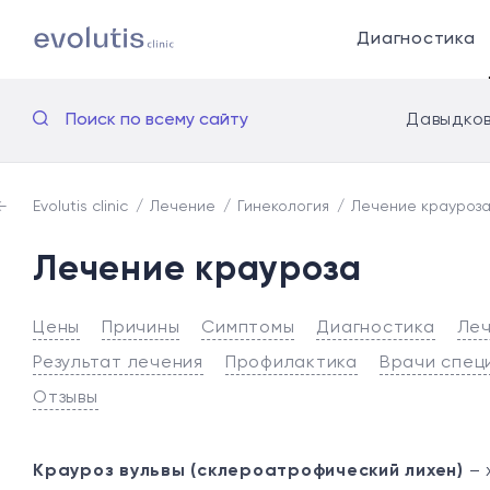
Диагностика
Поиск по всему сайту
Давыдков
Evolutis clinic
Лечение
Гинекология
Лечение крауроз
Лечение крауроза
Цены
Причины
Симптомы
Диагностика
Леч
Результат лечения
Профилактика
Врачи спец
Отзывы
Крауроз вульвы (склероатрофический лихен)
– 