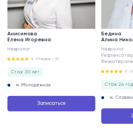
Анисимова
Бедина
Елена Игоревна
Алина Нико
Невролог
Невролог
Рефлексотер
5
Отзывов — 47
Физиотерапе
Стаж 30 лет
5
О
Стаж 24 го
м. Молодёжная
м. Славян
Записаться