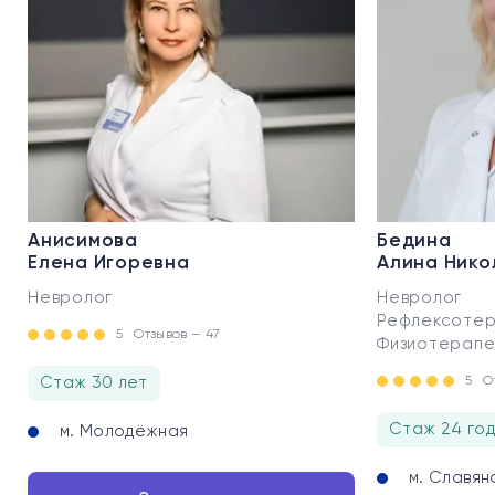
Анисимова
Бедина
Елена Игоревна
Алина Нико
Невролог
Невролог
Рефлексотер
5
Отзывов — 47
Физиотерапе
Стаж 30 лет
5
О
Стаж 24 го
м. Молодёжная
м. Славян