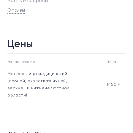
Частые вопросы
Отзывы
Цены
Наименование
Цена
Массаж лица медицинский
(лобной, окологлазничной,
1450
₽
верхне- и нижнечелюстной
области)