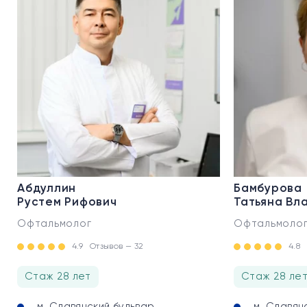
Абдуллин
Бамбурова
Рустем Рифович
Татьяна Вл
Офтальмолог
Офтальмоло
4.9
Отзывов — 32
4.8
Стаж 28 лет
Стаж 28 ле
м. Славянский бульвар
м. Славян