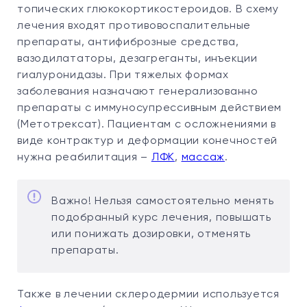
топических глюкокортикостероидов. В схему
лечения входят противовоспалительные
препараты, антифиброзные средства,
вазодилататоры, дезагреганты, инъекции
гиалуронидазы. При тяжелых формах
заболевания назначают генерализованно
препараты с иммуносупрессивным действием
(Метотрексат). Пациентам с осложнениями в
виде контрактур и деформации конечностей
нужна реабилитация –
ЛФК
,
массаж
.
Важно! Нельзя самостоятельно менять
подобранный курс лечения, повышать
или понижать дозировки, отменять
препараты.
Также в лечении склеродермии используется