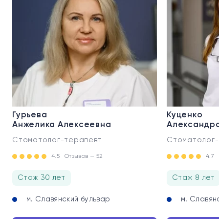
Гурьева
Куценко
Анжелика Алексеевна
Александр
Стоматолог-терапевт
Стоматолог-
4.5
Отзывов — 52
4.7
Стаж 30 лет
Стаж 8 лет
м. Славянский бульвар
м. Славян