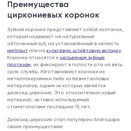
Преимущества
циркониевых коронок
Зубная коронка представляет собой колпачок,
который надевают на натуральный
обточенный зуб, на установленный в челюсть
имплант
или на
культевую штифтовую вкладку
.
Коронки относятся к
несъемным зубным
протезам
, их фиксируют в полости рта на весь
срок службы. Изготавливают коронки из
металлокерамики либо из безметалловых
материалов, одним из которых является
диоксид циркония. Это относительно новый
материал, активно используемый
стоматологами последние 15 лет.
Диоксид циркония стал популярен благодаря
своим преимуществам: