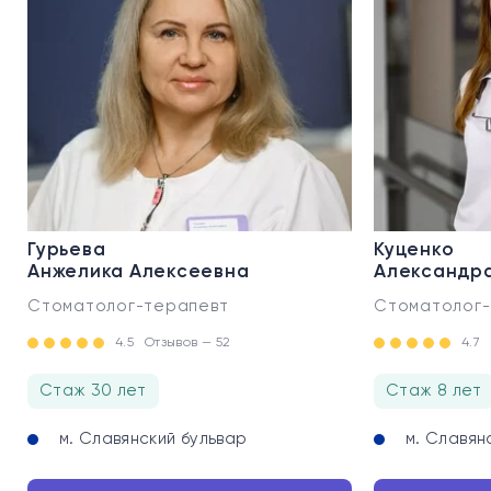
Гурьева
Куценко
Анжелика Алексеевна
Александр
Стоматолог-терапевт
Стоматолог-
4.5
Отзывов — 52
4.7
Стаж 30 лет
Стаж 8 лет
м. Славянский бульвар
м. Славян