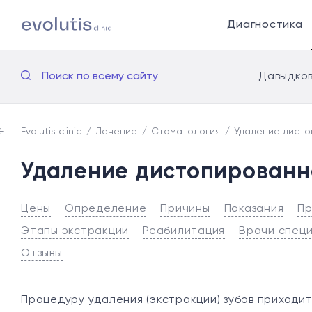
Диагностика
Поиск по всему сайту
Давыдков
Evolutis clinic
Лечение
Стоматология
Удаление дисто
Удаление дистопированн
Цены
Определение
Причины
Показания
Пр
Этапы экстракции
Реабилитация
Врачи спец
Отзывы
Процедуру удаления (экстракции) зубов приходитс