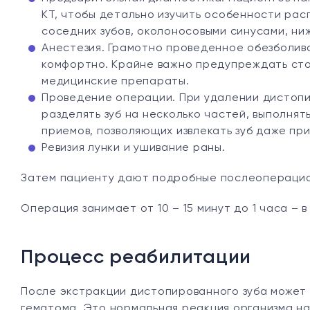
КТ, чтобы детально изучить особенности рас
соседних зубов, околоносовыми синусами, н
Анестезия. Грамотно проведенное обезболива
комфортно. Крайне важно предупреждать сто
медицинские препараты.
Проведение операции. При удалении дистопи
разделять зуб на несколько частей, выполнят
приемов, позволяющих извлекать зуб даже пр
Ревизия лунки и ушивание раны.
Затем пациенту дают подробные послеоперацио
Операция занимает от 10 – 15 минут до 1 часа – в
Процесс реабилитации
После экстракции дистопированного зуба может 
гематома. Это нормальная реакция организма н