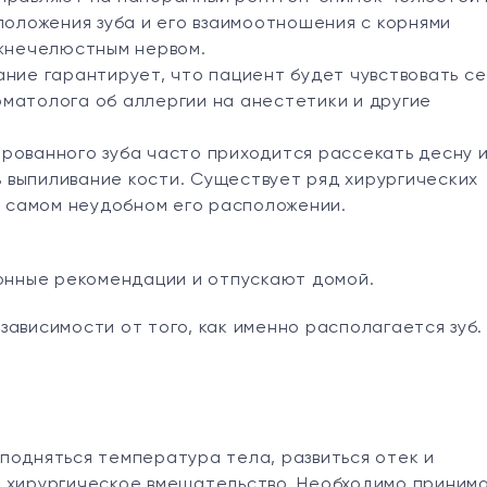
положения зуба и его взаимоотношения с корнями
ижнечелюстным нервом.
ние гарантирует, что пациент будет чувствовать се
матолога об аллергии на анестетики и другие
рованного зуба часто приходится рассекать десну 
ь выпиливание кости. Существует ряд хирургических
и самом неудобном его расположении.
нные рекомендации и отпускают домой.
 зависимости от того, как именно располагается зуб.
подняться температура тела, развиться отек и
а хирургическое вмешательство. Необходимо приним