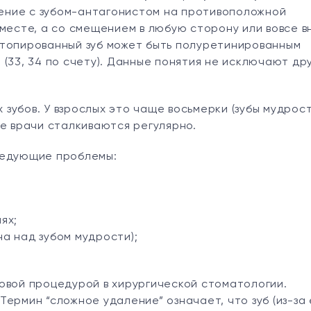
ение с зубом-антагонистом на противоположной
месте, а со смещением в любую сторону или вовсе в
стопированный зуб может быть полуретинированным
(33, 34 по счету). Данные понятия не исключают др
убов. У взрослых это чаще восьмерки (зубы мудрост
ые врачи сталкиваются регулярно.
ледующие проблемы:
;
ях;
а над зубом мудрости);
овой процедурой в хирургической стоматологии.
ермин “сложное удаление” означает, что зуб (из-за 