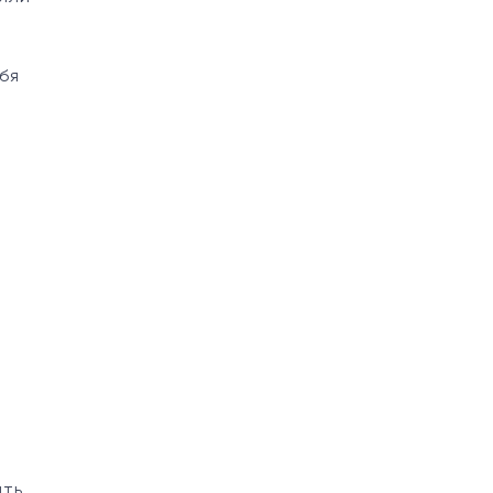
бя
и
ать