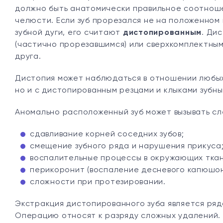
должно быть анатомически правильное соотнош
челюсти. Если зуб прорезался не на положенном 
зубной дуги, его считают
дистопированным
. Ди
(частично прорезавшимся) или сверхкомплектным 
друга.
Дистопия может наблюдаться в отношении любых з
но и с дистопированным резцами и клыками зубн
Аномально расположенный зуб может вызывать с
сдавливание корней соседних зубов;
смещение зубного ряда и нарушения прикуса
воспалительные процессы в окружающих ткан
перикоронит (воспаление десневого капюшон
сложности при протезировании.
Экстракция дистопированного зуба является ряд
Операцию относят к разряду сложных удалений. Т