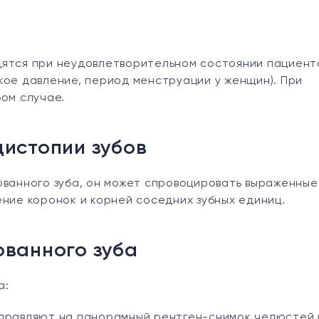
дятся при неудовлетворительном состоянии пациент
кое давление, период менструации у женщин). При
бом случае.
истопии зубов
ованного зуба, он может спровоцировать выраженные
ение коронок и корней соседних зубных единиц.
ованного зуба
а:
аправляют на панорамный рентген-снимок челюстей 