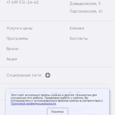
+7 499 372-24-42
Давыдковская, 5
Партизанская, 41
Услуги и цены
Клиники
Программы
Контакты
Врачи
Акции
Социальные сети
Принимаем к оплате
Этот сайт использует файлы cookies и другие технологии для
улучшения его работы. Продолжая работу с сайтом, Вы
соглашаетесь с использованием файлов cookies в соответствии с
Политикой конфиденциальности
.
© 2026 Группа компаний Evolutis Clinic. Все права защищены.
Вся информация, включая цены, предоставлена для
Понятно
ознакомления и не является публичной офертой (ст.435 ГК РФ, ст.