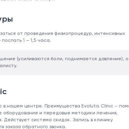
уры
азаться от проведения физиопроцедур, интенсивных
поспать 1 – 1,5 часа.
шение (усиливаются боли, поднимается давление), о
алисту.
ic
в нашем центре. Преимущества Evolutis Clinic – по
е оборудование и передовые методики лечения,
. Действует система скидок. Запись в клинику
я заказа обратного звонка.