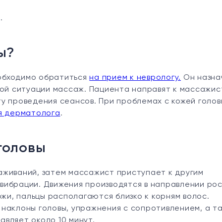
.
ы?
обходимо обратиться
на прием к неврологу.
Он назна
ной ситуации массаж. Пациента направят к массажис
у проведения сеансов. При проблемах с кожей голов
я дерматолога
.
головы
аживаний, затем массажист приступает к другим
вибрации. Движения производятся в направлении ро
ожи, пальцы располагаются близко к корням волос.
наклоны головы, упражнения с сопротивлением, а т
вляет около 10 минут.