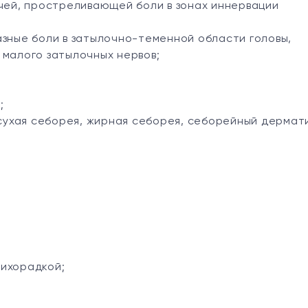
чей, простреливающей боли в зонах иннервации
зные боли в затылочно-теменной области головы,
 малого затылочных нервов;
;
 сухая себорея, жирная себорея, себорейный дермат
ихорадкой;