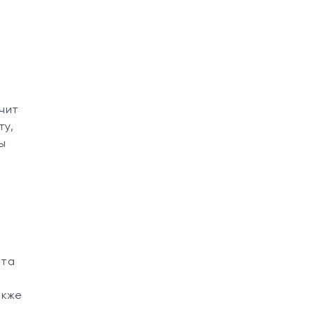
чит
ту,
ы
ста
акже