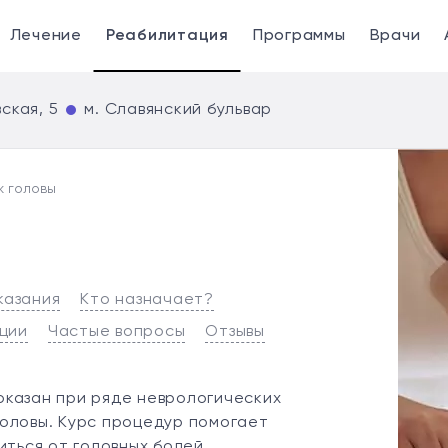
Лечение
Реабилитация
Программы
Врачи
ская, 5
м. Славянский бульвар
 головы
казания
Кто назначает?
ции
Частые вопросы
Отзывы
оказан при ряде неврологических
оловы. Курс процедур помогает
иться от головных болей,