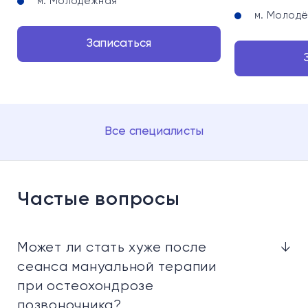
м. Молодёжная
м. Молод
Записаться
Все специалисты
Частые вопросы
Может ли стать хуже после
↓
сеанса мануальной терапии
при остеохондрозе
позвоночника?