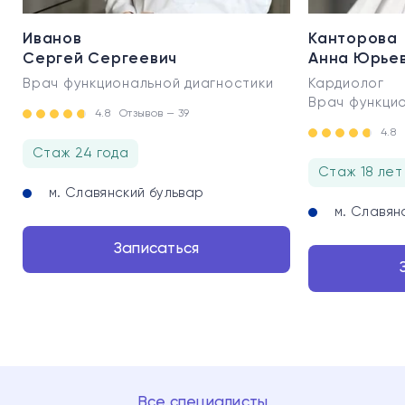
Иванов
Канторова
Сергей Сергеевич
Анна Юрье
Врач функциональной диагностики
Кардиолог
Врач функци
4.8
Отзывов — 39
4.8
Стаж 24 года
Стаж 18 лет
м. Славянский бульвар
м. Славян
Записаться
Все специалисты