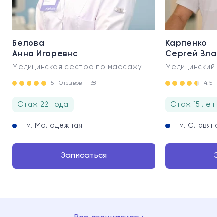
Белова
Карпенко
Анна Игоревна
Сергей Вл
Медицинская сестра по массажу
Медицинский
5
Отзывов — 38
4.5
Стаж 22 года
Стаж 15 лет
м. Молодёжная
м. Славян
Записаться