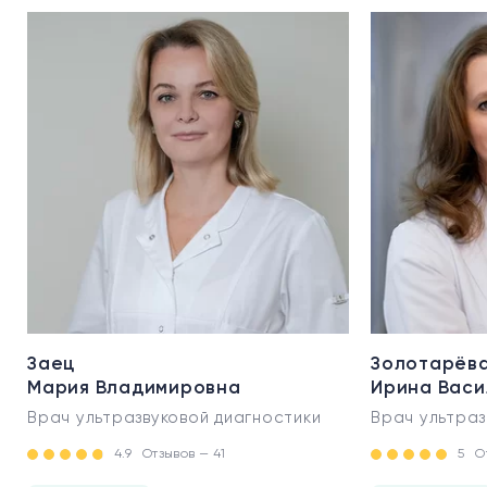
Заец
Золотарёв
Мария Владимировна
Ирина Васи
Врач ультразвуковой диагностики
Врач ультраз
4.9
Отзывов — 41
5
О