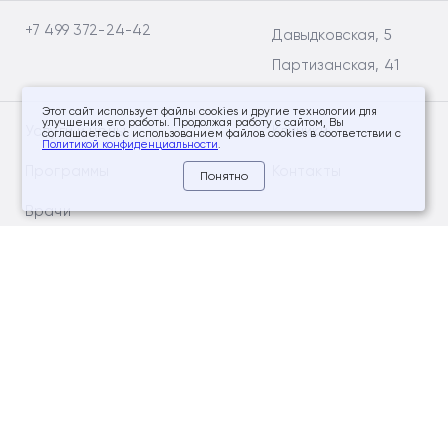
+7 499 372-24-42
Давыдковская, 5
Партизанская, 41
Этот сайт использует файлы cookies и другие технологии для
улучшения его работы. Продолжая работу с сайтом, Вы
Услуги и цены
Клиники
соглашаетесь с использованием файлов cookies в соответствии с
Политикой конфиденциальности
.
Программы
Контакты
Понятно
Врачи
Акции
Социальные сети
Принимаем к оплате
© 2026 Группа компаний Evolutis Clinic. Все права защищены.