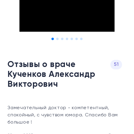
Отзывы о враче
51
Кученков Александр
Викторович
Замечательный доктор - компетентный,
Ве
спокойный, с чувством юмора. Спасибо Вам
од
большое !
па
Сп