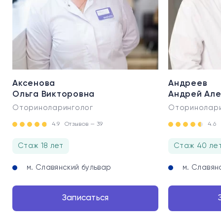
Аксенова
Андреев
Ольга Викторовна
Андрей Ал
Оториноларинголог
Оторинолари
4.9
Отзывов — 39
4.6
Стаж 18 лет
Стаж 40 ле
м. Славянский бульвар
м. Славян
Записаться