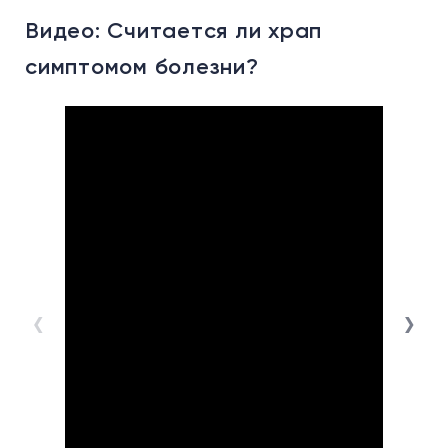
Видео: Считается ли храп
В
симптомом болезни?
м
п