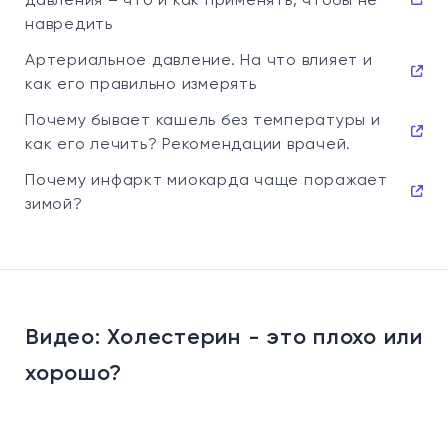
давления – что и как применять, чтобы не
навредить
Артериальное давление. На что влияет и
как его правильно измерять
Почему бывает кашель без температуры и
как его лечить? Рекомендации врачей.
Почему инфаркт миокарда чаще поражает
зимой?
Видео: Холестерин - это плохо или
Ви
хорошо?