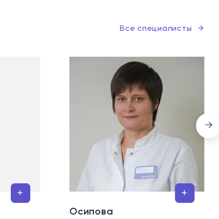
Все специалисты
→
→
Осипова