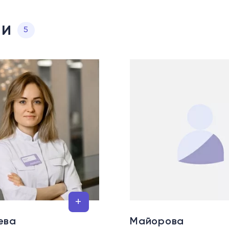
ии
5
ева
Майорова