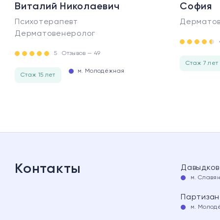
Виталий Николаевич
София
Психотерапевт
Дерматов
Дерматовенеролог
5
Отзывов — 49
Стаж 7 лет
м. Молодёжная
Стаж 15 лет
Контакты
Давыдков
м. Славя
Партизанс
м. Молод