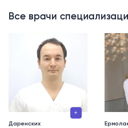
Все врачи специализац
Даренских
Ермола