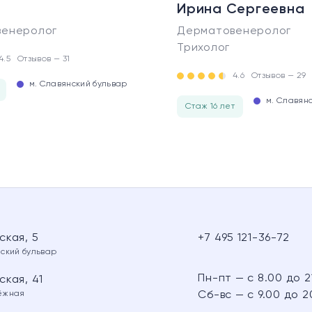
Ирина Сергеевна
енеролог
Дерматовенеролог
Трихолог
4.5
Отзывов — 31
4.6
Отзывов — 29
м. Славянский бульвар
м. Славян
Стаж 16 лет
ская, 5
+7 495 121-36-72
нский бульвар
Пн-пт — с 8.00 до 2
кая, 41
ёжная
Сб-вс — с 9.00 до 2