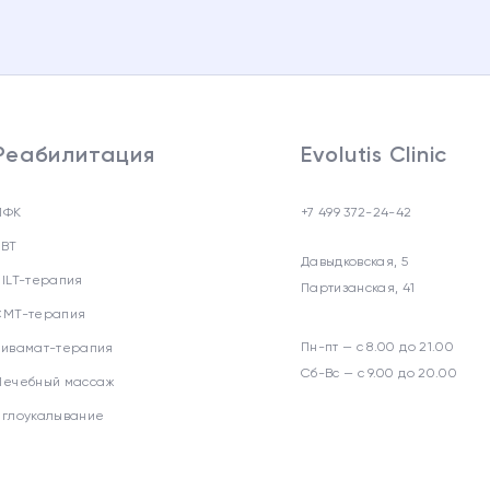
Реабилитация
Evolutis Clinic
ЛФК
+7 499 372-24-42
УВТ
Давыдковская, 5
HILT-терапия
Партизанская, 41
СМТ-терапия
Пн-пт — с 8.00 до 21.00
Хивамат-терапия
Сб-Вс — с 9.00 до 20.00
Лечебный массаж
Иглоукалывание