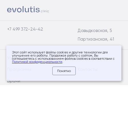
+7 499 372-24-42
Давыдковская, 5
Партизанская, 41
Этот сайт использует файлы cookies и другие технологии для
улучшения его работы. Продолжая работу с сайтом, Вы
Услуги и цены
Клиники
соглашаетесь с использованием файлов cookies в соответствии с
Политикой конфиденциальности
.
Программы
Контакты
Понятно
Врачи
Акции
Социальные сети