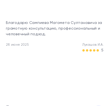
22 
Благодарю Сампиева Магомета Султановича за
грамотную консультацию, профессиональный и
человечный подход.
28 июня 2025
Лукашов И.А.
5