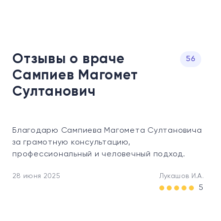
Отзывы о враче
56
Сампиев Магомет
Султанович
Благодарю Сампиева Магомета Султановича
Кв
за грамотную консультацию,
пр
профессиональный и человечный подход.
пр
на
28 июня 2025
Лукашов И.А.
об
5
не
По
По