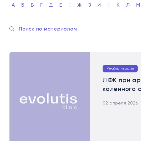
А
Б
В
Г
Д
Е
Ё
Ж
З
И
Й
К
Л
М
Реабилитация
ЛФК при ар
коленного 
02 апреля 2026