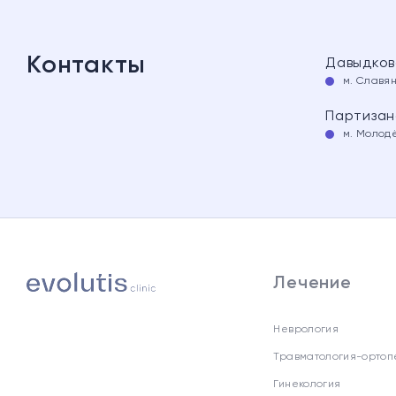
Контакты
Давыдков
м. Славя
Партизанс
м. Молод
Лечение
Неврология
Травматология-ортоп
Гинекология