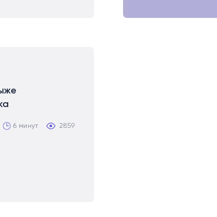
ыже
ка
6 минут
2859