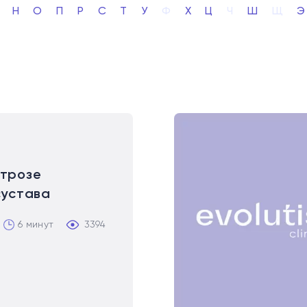
Н
О
П
Р
С
Т
У
Ф
Х
Ц
Ч
Ш
Щ
Э
трозе
сустава
6 минут
3394