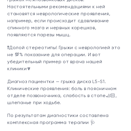
грыжах межпозвонковых дисков.
Настоятельными рекомендациями к ней
становятся неврологические проявления,
например, если происходит сдавливание
спинного мозга и нервных корешков,
появляются парезы мышц.
❗️Долой стереотипы! Грыжи с неврологией это
не 💯% показание для операции. И вот
убедительный пример от врача нашей
клиники🔽
Диагноз пациентки — грыжа диска L5-S1.
Клинические проявления: боль в поясничном
отделе позвоночника, слабость в стопе🦶🏻,
шлепанье при ходьбе.
По результатам диагностики составлена
комплексная программа терапии 🩺