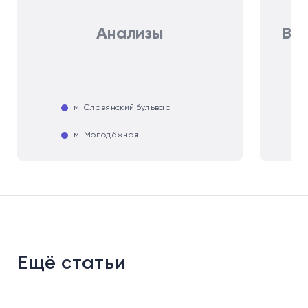
Анализы
Ве
м. Славянский бульвар
м. Молодёжная
Ещё статьи