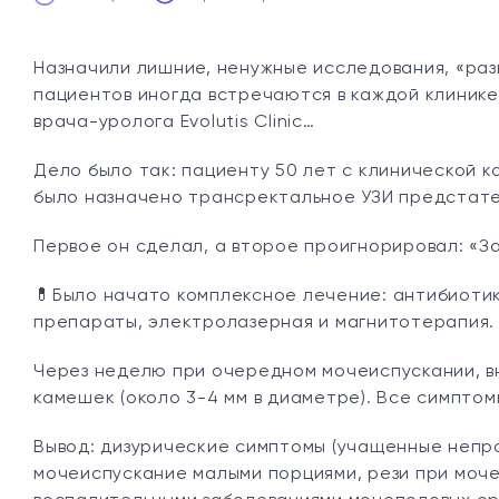
Назначили лишние, ненужные исследования, «раз
пациентов иногда встречаются в каждой клинике
врача-уролога Evolutis Clinic…
Дело было так: пациенту 50 лет с клинической 
было назначено трансректальное УЗИ предстател
Первое он сделал, а второе проигнорировал: «За
💊Было начато комплексное лечение: антибиоти
препараты, электролазерная и магнитотерапия.
Через неделю при очередном мочеиспускании, вн
камешек (около 3-4 мм в диаметре). Все симптом
Вывод: дизурические симптомы (учащенные непр
мочеиспускание малыми порциями, рези при моче