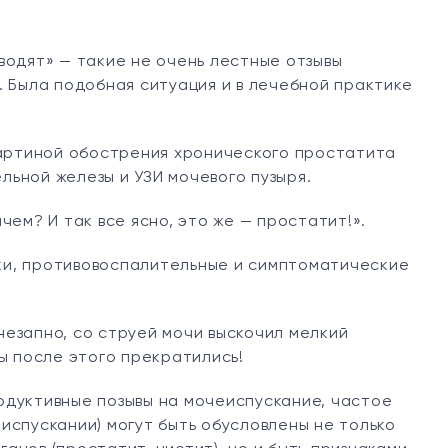
водят» — такие не очень лестные отзывы
. Была подобная ситуация и в лечебной практике
картиной обострения хронического простатита
ьной железы и УЗИ мочевого пузыря.
чем? И так все ясно, это же — простатит!».
ки, противовоспалительные и симптоматические
езапно, со струей мочи выскочил мелкий
ы после этого прекратились!
одуктивные позывы на мочеиспускание, частое
испускании) могут быть обусловлены не только