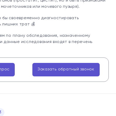
нов (простатит, цистит), но и быть признаками
мочеточников или мочевого пузыря).
ло бы своевременно диагностировать
 лишних трат 💰
ям по плану обследования, назначенному
и данные исследования входят в перечень
!
прос
Заказать обратный звонок
3