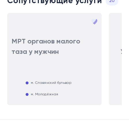
Сопутствующие услуги
20
МРТ органов малого
таза у мужчин
УЗ
м. Славянский бульвар
м. Молодёжная