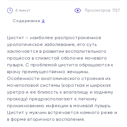
6 минут
Просмотров: 1727
↓
Содержание
1. Причины развития и факторы риска
Цистит – наиболее распространенное
2. Патогенез
урологическое заболевание, его суть
3. Классификация заболевания
заключается в развитии воспалительного
процесса в слизистой оболочке мочевого
4. Симптомы цистита
пузыря. С проблемой цистита обращаются к
5. Осложнения
врачу преимущественно женщины.
6. Какой врач лечит воспаление мочевого
Особенности анатомического строения их
пузыря?
мочеполовой системы (короткая и широкая
7. Диагностика цистита
уретра и ее близость к влагалищу и заднему
8. Лечение цистита
проходу) предрасполагают к легкому
проникновению инфекции в мочевой пузырь.
9. Прогноз и профилактика цистита
Цистит у мужчин встречается намного реже и
10. Сколько стоит диагностика и лечение
в форме вторичного воспаления.
цистита