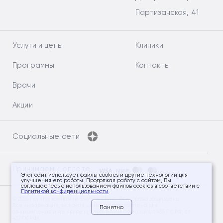
Партизанская, 41
Услуги и цены
Клиники
Программы
Контакты
Врачи
Акции
Социальные сети
Принимаем к оплате
Этот сайт использует файлы cookies и другие технологии для
улучшения его работы. Продолжая работу с сайтом, Вы
соглашаетесь с использованием файлов cookies в соответствии с
Политикой конфиденциальности
.
© 2026 Группа компаний Evolutis Clinic. Все права защищены.
Вся информация, включая цены, предоставлена для
Понятно
ознакомления и не является публичной офертой (ст.435 ГК РФ, ст.
437 ГК РФ).