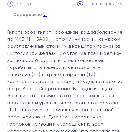
7 минут
Просмотров: 1782
↓
Содержание
1. Причины развития гипотиреоза
Гипотиреоз (гипотиреоидизм, код заболевания
2. Патогенез
по МКБ-11 – 5А00) – это клинический синдром,
3. Классификация
обусловленный стойким дефицитом гормонов
щитовидной железы. Состояние возникает из-
4. Симптомы гипотиреоза
за неспособности щитовидной железы
5. Какой врач лечит гипотиреоз?
вырабатывать тиреоидные гормоны –
6. Диагностика гипотиреоза
тироксин (T4) и трийодтиронин (T3) – в
7. Лечение гипотиреоза
количестве, достаточном для удовлетворения
потребностей организма. В подавляющем
8. Чем опасен гипотиреоз, если не лечить?
большинстве случаев это сопровождается
9. Прогноз
повышением уровня тиреотропного гормона
10. Сколько стоит диагностика и лечение
(ТТГ) гипофиза по принципу отрицательной
гипотиреоза?
обратной связи. Дефицит тиреоидных
11. Диагностика и лечение гипотиреоза в Evolutis
гормонов приводит к замедлению всех
Clinic
метаболических процессов, что отражается