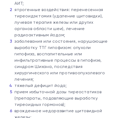
АИТ;
ятрогенные воздействия: перенесенная
тиреоидэктомия (удаление щитовидки),
лучевая терапия железы или других
органов области шеи), лечение
радиоактивным йодом;
заболевания или состояния, нарушающие
выработку ТТГ гипофизом: опухоли
гипофиза, воспалительные или
инфильтративные процессы в гипофизе,
синдром Шихана, последствия
хирургического или противоопухолевого
лечения;
тяжелый дефицит йода;
прием избыточной дозы тиреостатиков
(препараты, подавляющие выработку
тиреоидных гормонов);
врожденное недоразвитие щитовидной
железы;