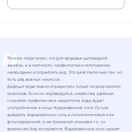
Многие люди знают, что для здоровья щитовидной
железы, и в частности, профилактики гипотиреоза,
необходимо употреблять йод. Это действительно так, но
есть ряд важных нюансов.
Дефицит йода можно определить только по результатам
анализов. Если он подтвердится, наиболее удобным
способом профилактики недостатка йода будет
употребление в пищу йодированной соли.Лучше
выбирать йодированную соль в полиэтиленовой или
фольгированной, а не бумажной упаковке т.к. со
временем йод испаряется. Йодированную соль хранят