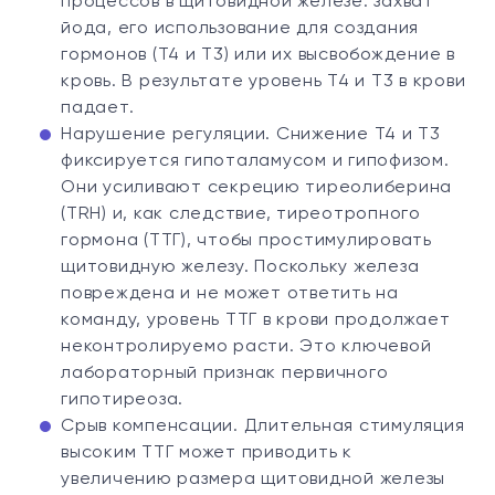
процессов в щитовидной железе: захват
йода, его использование для создания
гормонов (T4 и T3) или их высвобождение в
кровь. В результате уровень T4 и T3 в крови
падает.
Нарушение регуляции. Снижение T4 и T3
фиксируется гипоталамусом и гипофизом.
Они усиливают секрецию тиреолиберина
(TRH) и, как следствие, тиреотропного
гормона (ТТГ), чтобы простимулировать
щитовидную железу. Поскольку железа
повреждена и не может ответить на
команду, уровень ТТГ в крови продолжает
неконтролируемо расти. Это ключевой
лабораторный признак первичного
гипотиреоза.
Срыв компенсации. Длительная стимуляция
высоким ТТГ может приводить к
увеличению размера щитовидной железы