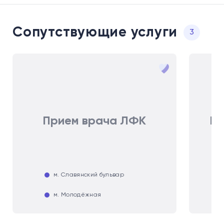
Сопутствующие услуги
3
Прием врача ЛФК
Пр
м. Славянский бульвар
м. Молодёжная