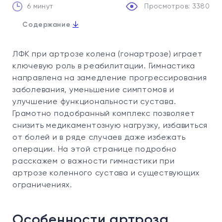
6 минут
Просмотров: 3380
↓
Содержание
1. Особенности артроза коленного сустава
ЛФК при артрозе колена (гонартрозе) играет
2. Польза ЛФК при артрозе колена
ключевую роль в реабилитации. Гимнастика
3. Важность комплексного лечения
направлена на замедление прогрессирования
заболевания, уменьшение симптомов и
4. Правила проведения занятий по лечебной
физкультуре при гонартрозе
улучшение функциональности сустава.
Грамотно подобранный комплекс позволяет
5. Показания и противопоказания
снизить медикаментозную нагрузку, избавиться
6. Примеры упражнений при артрозе коленного
от болей и в ряде случаев даже избежать
сустава:
операции. На этой странице подробно
7. Комплексная программа ЛФК «Секреты
расскажем о важности гимнастики при
молодости»
артрозе коленного сустава и существующих
8. Преимущества занятий ЛФК при артрозе
ограничениях.
колена в Evolutis Clinic
Особенности артроза